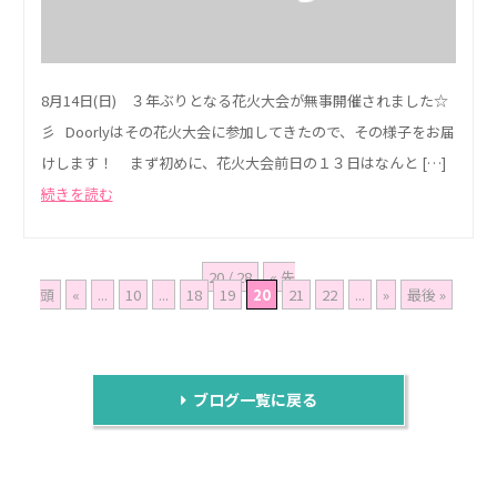
8月14日(日) ３年ぶりとなる花火大会が無事開催されました☆
彡 Doorlyはその花火大会に参加してきたので、その様子をお届
けします！ まず初めに、花火大会前日の１３日はなんと […]
続きを読む
20 / 28
« 先
頭
«
...
10
...
18
19
20
21
22
...
»
最後 »
ブログ一覧に戻る