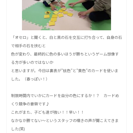
「オセロ」と聞くと、白と黒の石を
交互に打ち合って、自身の石
で相手の石を挟むと
色が変わり、
最終的に色の多いほうが勝ちというゲーム
想像す
る方が多いのではないか
と思いますが。今日は裏表が”桃色”と”黄色”のカードを使いま
した。（春っぽい！）
制限時間内でいかにカードを自分の色にするか！？ カードめ
くり競争の要領です♪
これがまた、子ども達が強い！！早い！！
なかなか勝てない～というスタッフの嘆きの声が聞こえてきま
した(笑)